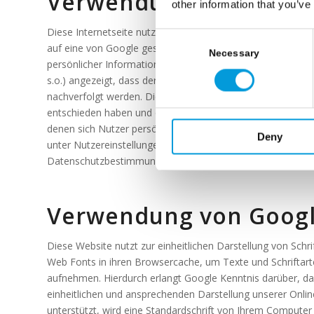
Verwendung von Googl
other information that you’ve
Diese Internetseite nutzt im Rahmen des Programms „Goog
Consent
auf eine von Google geschaltete Anzeige klickt. Diese Cook
Selection
Necessary
persönlicher Informationen. Soweit der Nutzer die mit der
s.o.) angezeigt, dass der Nutzer auf die Anzeige geklick
nachverfolgt werden. Die durch die Conversion-Cookies ein
entschieden haben und dadurch etwas über die Gesamtanzah
denen sich Nutzer persönlich identifizieren lassen. Nutze
Deny
unter Nutzereinstellungen leicht deaktivieren. Diese Nutz
Datenschutzbestimmungen .
Erfahren Sie mehr über die
Verwendung von Googl
Diese Website nutzt zur einheitlichen Darstellung von Schr
Web Fonts in ihren Browsercache, um Texte und Schriftar
aufnehmen. Hierdurch erlangt Google Kenntnis darüber, da
einheitlichen und ansprechenden Darstellung unserer Online
unterstützt, wird eine Standardschrift von Ihrem Compute