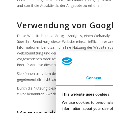
und somit die Attraktivität der Angebote zu erhöhen.
Verwendung von Google
Diese Website benutzt Google Analytics, einen Webanalyse
über Ihre Benutzung dieser Website (einschließlich Ihrer 
Informationen benutzen, um Ihre Nutzung der Website aus
Websitenutzung und der Internetnutzung verbundene Dienstl
vorgeschrieben oder soweit Dritte diese Daten im Auftrag
Ihrer IP-Adresse diese nicht mit anderen Daten von Google i
Sie können trotzdem der Installation der Cookies durch ein
Consent
gegebenenfalls nicht sämtliche Funktionen dieser Website 
Durch die Nutzung dieser Website erklären Sie sich mit d
zuvor benannten Zweck einverstanden. Der Datenerhebung 
This website uses cookies
We use cookies to personalis
information about your use of