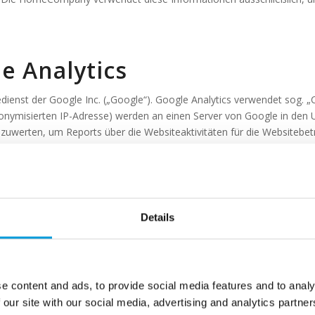
 Analytics
dienst der Google Inc. („Google“). Google Analytics verwendet sog. 
anonymisierten IP-Adresse) werden an einen Server von Google in den 
zuwerten, um Reports über die Websiteaktivitäten für die Websitebe
eistungen zu erbringen. Auch wird Google diese Informationen gegebe
 von Google verarbeiten. Google kann aufgrund der durch uns mit de
n Verbindung bringen. Gleiches gilt auch für uns.
e entsprechende Einstellung Ihrer Browser Software verhindern; wir we
Details
vollumfänglich nutzen können.
er Bearbeitung der über Sie erhobenen anonymisierten Daten durch G
und -speicherung kann jederzeit mit Wirkung für die Zukunft widers
e content and ads, to provide social media features and to analy
 our site with our social media, advertising and analytics partn