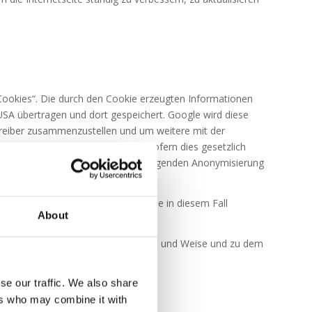
„Cookies“. Die durch den Cookie erzeugten Informationen
USA übertragen und dort gespeichert. Google wird diese
treiber zusammenzustellen und um weitere mit der
nenfalls an Dritte übertragen, sofern dies gesetzlich
r Erweiterung „_anonymizeIp()“ erfolgenden Anonymisierung
isen Sie jedoch darauf hin, dass Sie in diesem Fall
About
oogle in der zuvor beschriebenen Art und Weise und zu dem
prochen werden.
se our traffic. We also share
ers who may combine it with