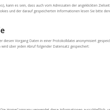
nks), kann es sein, dass auch vom Adressaten der angeklickten Zielsei
Cookies und der darauf gespeicherten Informationen lesen Sie bitte de
fe
r diesen Vorgang Daten in einer Protokolldatei anonymisiert gespeiche
wird über jeden Abruf folgender Datensatz gespeichert:
ie HomeCompany verwendet diese Informationen ausschließlich, um di