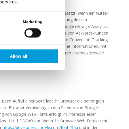
cking)
 services.
e für Conversion-Tracking wird gesetzt, wenn ein Nutzer
tifizierung des Nutzers oder Speicherung dessen
Marketing
wird in dem Auswertungstool von Google (Google-Analytics,
s können somit nicht über die Websites von AdWords-Kunden
rds-Kunden zu erstellen, die sich für Conversion-Tracking
AdWords-Kunden erhalten jedoch keine Informationen, mit
Google Conversion-Trackings über ihren Internet-Browser
Allow all
Erfahren Sie mehr über die Google
 Beim Aufruf einer Seite lädt Ihr Browser die benötigten
ndete Browser Verbindung zu den Servern von Google
ng von Google Web Fonts erfolgt im Interesse einer
 Abs. 1 lit. f DSGVO dar. Wenn Ihr Browser Web Fonts nicht
er
https://developers.google.com/fonts/faq
und in der