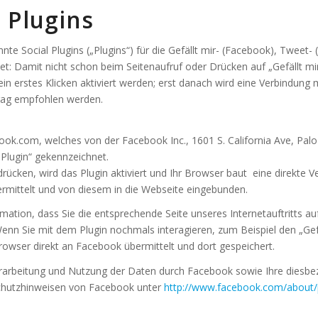
 Plugins
nte Social Plugins („Plugins“) für die Gefällt mir- (Facebook), Tweet-
et: Damit nicht schon beim Seitenaufruf oder Drücken auf „Gefällt mi
 erstes Klicken aktiviert werden; erst danach wird eine Verbindung 
trag empfohlen werden.
ook.com, welches von der Facebook Inc., 1601 S. California Ave, Palo
lugin“ gekennzeichnet.
ücken, wird das Plugin aktiviert und Ihr Browser baut eine direkte V
ermittelt und von diesem in die Webseite eingebunden.
mation, dass Sie die entsprechende Seite unseres Internetauftritts a
 Sie mit dem Plugin nochmals interagieren, zum Beispiel den „Gef
owser direkt an Facebook übermittelt und dort gespeichert.
arbeitung und Nutzung der Daten durch Facebook sowie Ihre diesbez
schutzhinweisen von Facebook unter
http://www.facebook.com/about/p