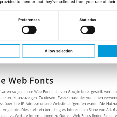
e AdWords (Conversion-Tra
 provided to them or that they’ve collected from your use of their
le AdWords“ das Feature Conversion-Tracking. Ein gesondertes Cooki
ies verlieren nach 30 Tagen ihre Gültigkeit und dienen nicht der Iden
Preferences
Statistics
 Anzeige verbundene Website aufruft und das Cookie noch gültig ist, 
t hat. Jeder Google AdWords-Kunde erhält ein anderes Cookie. Cookie
geholten Informationen dienen dazu, Conversion-Statistiken für AdWo
l der Nutzer, die auf ihre Anzeige geklickt haben zu erfahren. Die 
r, die nicht am Tracking teilnehmen möchten, können das Cookie des 
Allow selection
er werden nicht in die Conversion-Tracking Statistiken aufgenommen. 
 Google Datenschutzbestimmungen
.
e Web Fonts
iftarten so genannte Web Fonts, die von Google bereitgestellt werden.
ten korrekt anzuzeigen. Zu diesem Zweck muss der von Ihnen verwe
ss über Ihre IP-Adresse unsere Website aufgerufen wurde. Die Nutzu
-Angebote. Dies stellt ein berechtigtes Interesse im Sinne von Art. 6
r genutzt. Weitere Informationen zu Google Web Fonts finden Sie unt